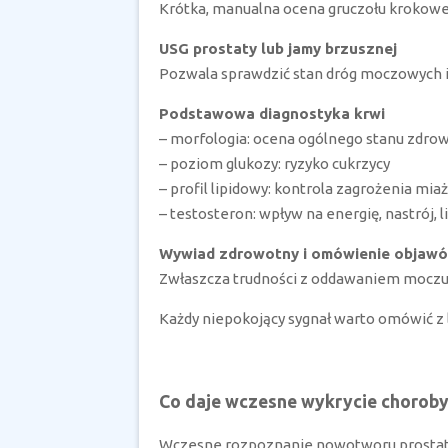
Krótka, manualna ocena gruczołu krokoweg
USG prostaty lub jamy brzusznej
Pozwala sprawdzić stan dróg moczowych i
Podstawowa diagnostyka krwi
– morfologia: ocena ogólnego stanu zdro
– poziom glukozy: ryzyko cukrzycy
– profil lipidowy: kontrola zagrożenia mia
– testosteron: wpływ na energię, nastrój, l
Wywiad zdrowotny i omówienie objaw
Zwłaszcza trudności z oddawaniem moczu, c
Każdy niepokojący sygnał warto omówić z 
Co daje wczesne wykrycie choroby
Wczesne rozpoznanie nowotworu prostaty 