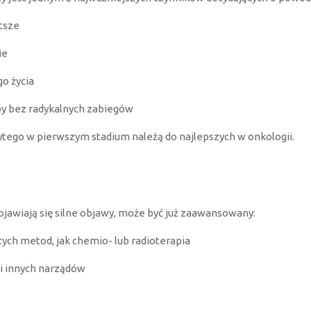
tsze
ie
o życia
y bez radykalnych zabiegów
ego w pierwszym stadium należą do najlepszych w onkologii.
ojawiają się silne objawy, może być już zaawansowany:
ych metod, jak chemio- lub radioterapia
 i innych narządów