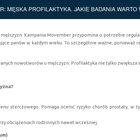
: MĘSKA PROFILAKTYKA. JAKIE BADANIA WART
a mężczyzn. Kampania Movember przypomina o potrzebie regular
ające panów w każdym wieku. To szczególnie ważne, ponieważ rak
wanych nowotworów u mężczyzn. Profilaktyka nie tylko zwiększa 
zyzna?
enu sterczowego. Pomaga ocenić ryzyko chorób prostaty, w ty
 przy obciążeniach rodzinnych nawet wcześniej.
tum)