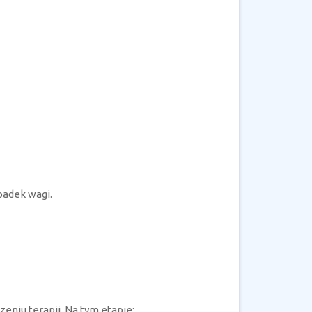
padek wagi.
niu terapii. Na tym etapie: