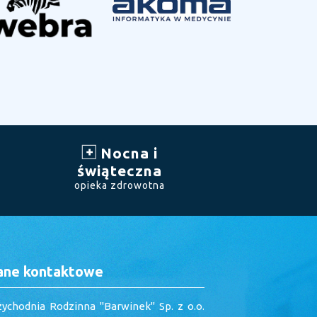
Nocna i
świąteczna
opieka zdrowotna
ane kontaktowe
zychodnia Rodzinna "Barwinek" Sp. z o.o.