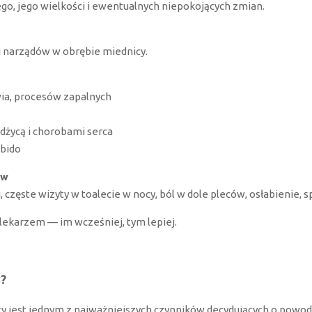
o, jego wielkości i ewentualnych niepokojących zmian.
 narządów w obrębie miednicy.
wia, procesów zapalnych
żdżycą i chorobami serca
ibido
ów
zęste wizyty w toalecie w nocy, ból w dole pleców, osłabienie, s
lekarzem — im wcześniej, tym lepiej.
?
jest jednym z najważniejszych czynników decydujących o powodze