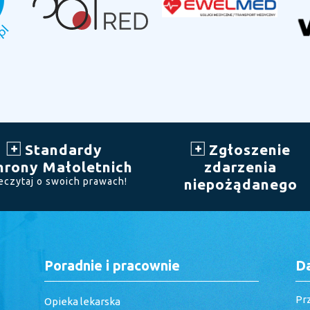
Standardy
Zgłoszenie
hrony Małoletnich
zdarzenia
eczytaj o swoich prawach!
niepożądanego
Poradnie i pracownie
D
Pr
Opieka lekarska