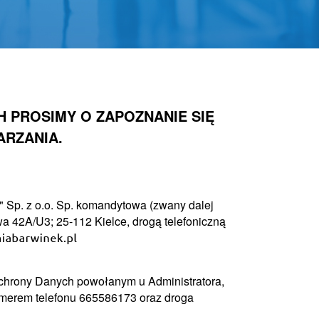
 PROSIMY O ZAPOZNANIE SIĘ
ARZANIA.
 Sp. z o.o. Sp. komandytowa (zwany dalej
a 42A/U3; 25-112 Kielce, drogą telefoniczną
chrony Danych powołanym u Administratora,
numerem telefonu 665586173 oraz droga