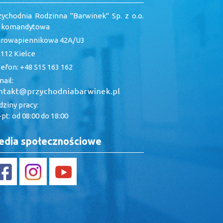
zychodnia Rodzinna "Barwinek" Sp. z o.o.
. komandytowa
arowapiennikowa 42A/U3
112 Kielce
efon: +48 515 163 162
ail:
ziny pracy:
pt: od 08:00 do 18:00
dia społecznościowe