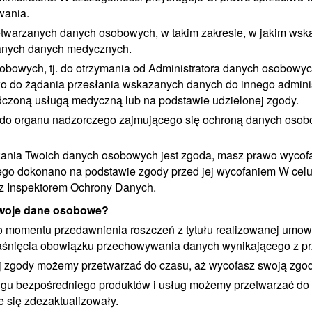
wania.
etwarzanych danych osobowych, w takim zakresie, w jakim ws
ranych danych medycznych.
bowych, tj. do otrzymania od Administratora danych osobowy
o do żądania przesłania wskazanych danych do innego adminis
czoną usługą medyczną lub na podstawie udzielonej zgody.
i do organu nadzorczego zajmującego się ochroną danych osob
zania Twoich danych osobowych jest zgoda, masz prawo wycofan
ego dokonano na podstawie zgody przed jej wycofaniem W celu
 z Inspektorem Ochrony Danych.
Twoje dane osobowe?
omentu przedawnienia roszczeń z tytułu realizowanej umowy
gaśnięcia obowiązku przechowywania danych wynikającego z p
zgody możemy przetwarzać do czasu, aż wycofasz swoją zgodę 
ngu bezpośredniego produktów i usług możemy przetwarzać do 
e się zdezaktualizowały.