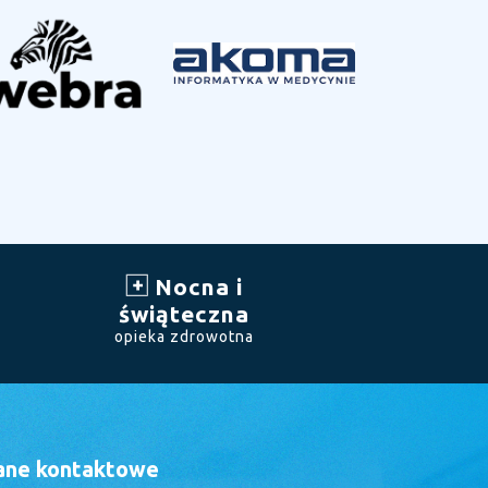
Nocna i
świąteczna
opieka zdrowotna
ane kontaktowe