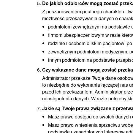
Do jakich odbiorców mogą zostać prze
Z poszanowaniem poufnego charakteru Two
możliwość przekazywania danych o charak
podmiotom zewnętrznym na podstawie u
firmom ubezpieczeniowym w razie kiero
rodzinie i osobom bliskim pacjentowi p
zewnętrznym podmiotom medycznym, po 
innym podmiotom na podstawie przepis
Czy wskazane dane mogą zostać przeka
Administrator przekaże Twoje dane osobo
to niezbędne do wykonania łączącej nas 
przed ich przekazaniem. Administrator pr
udostępnienia danych. W razie potrzeby ki
Jakie są Twoje prawa związane z prze
Masz prawo dostępu do swoich danych os
Masz prawo wniesienia sprzeciwu wobec
podstawie uzasadnionych interesów adm