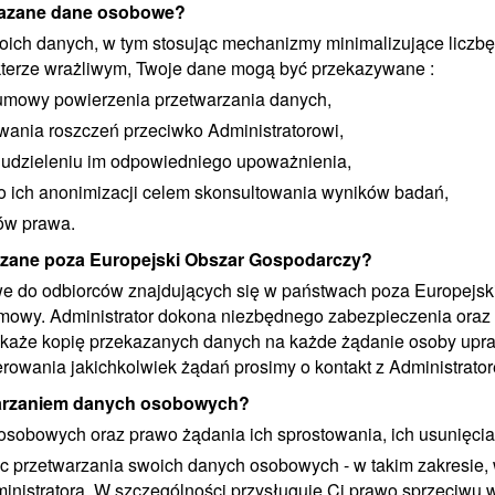
kazane dane osobowe?
ich danych, w tym stosując mechanizmy minimalizujące liczb
terze wrażliwym, Twoje dane mogą być przekazywane :
mowy powierzenia przetwarzania danych,
wania roszczeń przeciwko Administratorowi,
o udzieleniu im odpowiedniego upoważnienia,
ich anonimizacji celem skonsultowania wyników badań,
ów prawa.
zane poza Europejski Obszar Gospodarczy?
we do odbiorców znajdujących się w państwach poza Europejsk
umowy. Administrator dokona niezbędnego zabezpieczenia ora
zekaże kopię przekazanych danych na każde żądanie osoby upr
erowania jakichkolwiek żądań prosimy o kontakt z Administrato
twarzaniem danych osobowych?
obowych oraz prawo żądania ich sprostowania, ich usunięcia 
 przetwarzania swoich danych osobowych - w takim zakresie, 
inistratora. W szczególności przysługuje Ci prawo sprzeciwu 