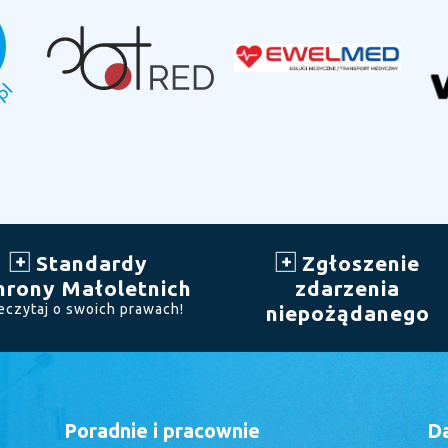
Standardy
Zgłoszenie
hrony Małoletnich
zdarzenia
eczytaj o swoich prawach!
niepożądanego
Poradnie i pracownie
D