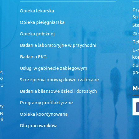
Pr
Opieka lekarska
Sp
Opieka pielęgniarska
St
25-
Opieka położnej
Tel
Badania laboratoryjne w przychodni
E-m
Badania EKG
God
Usługi w gabinecie zabiegowym
ej
pn-
ez
Szczepienia obowiązkowe i zalecane
 U
Me
Badania bilansowe dzieci i dorosłych
Programy profilaktyczne
my
ją
Opieka koordynowana
eń
Dla pracowników