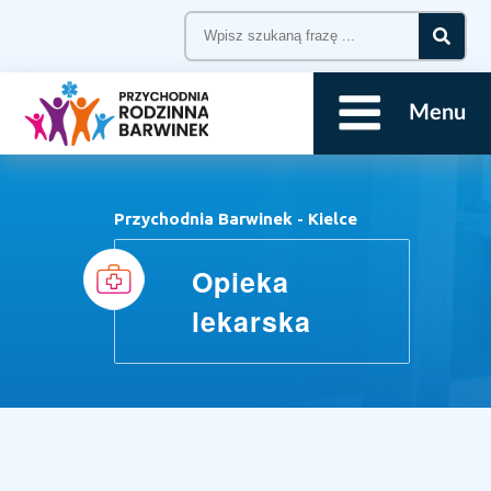
Menu
Przychodnia Barwinek - Kielce
Opieka
lekarska