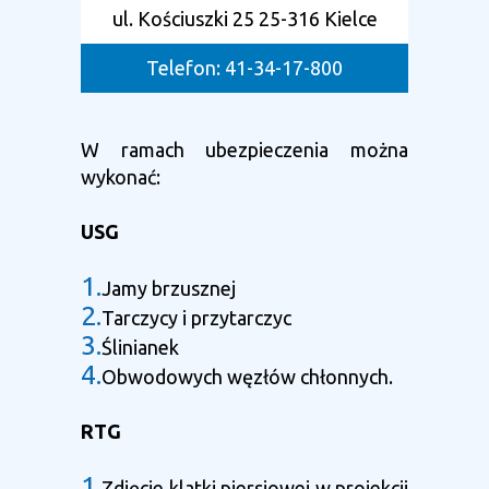
ul. Kościuszki 25 25-316 Kielce
Telefon: 41-34-17-800
W ramach ubezpieczenia można
wykonać:
USG
1.
Jamy brzusznej
2.
Tarczycy i przytarczyc
3.
Ślinianek
4.
Obwodowych węzłów chłonnych.
RTG
1.
Zdjęcie klatki piersiowej w projekcji