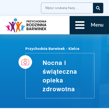
Menu
Przychodnia Barwinek - Kielce
Nocna i
świąteczna
opieka
zdrowotna