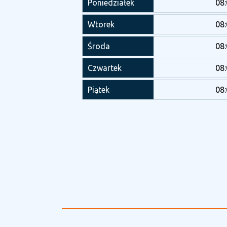
Poniedziałek
08
Wtorek
08
Środa
08
Czwartek
08
Piątek
08