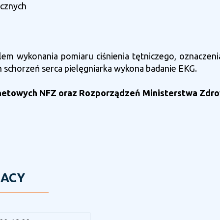
icznych
elem wykonania pomiaru ciśnienia tętniczego, oznaczen
h schorzeń serca pielęgniarka wykona badanie EKG.
rnetowych NFZ oraz Rozporządzeń Ministerstwa Zdr
RACY