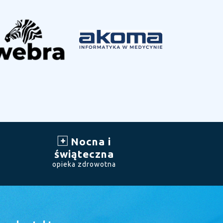
Nocna i
świąteczna
opieka zdrowotna