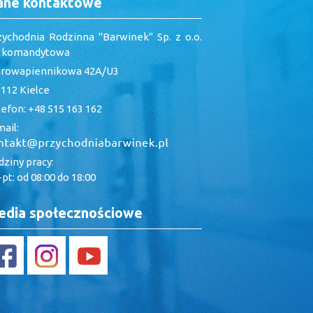
ane kontaktowe
zychodnia Rodzinna "Barwinek" Sp. z o.o.
. komandytowa
arowapiennikowa 42A/U3
112 Kielce
efon: +48 515 163 162
ail:
ziny pracy:
pt: od 08:00 do 18:00
dia społecznościowe