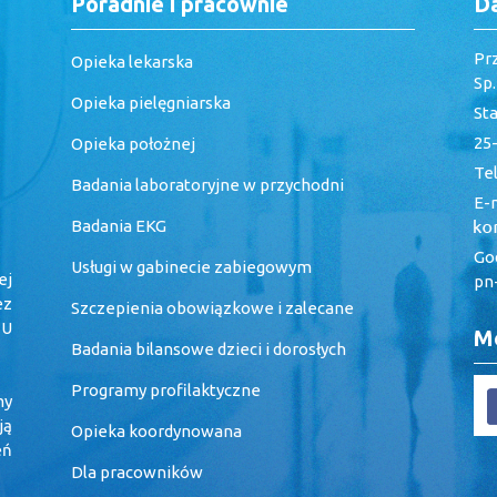
Poradnie i pracownie
D
Pr
Opieka lekarska
Sp
Opieka pielęgniarska
St
25-
Opieka położnej
Tel
Badania laboratoryjne w przychodni
E-m
Badania EKG
God
Usługi w gabinecie zabiegowym
ej
pn-
ez
Szczepienia obowiązkowe i zalecane
 U
Me
Badania bilansowe dzieci i dorosłych
Programy profilaktyczne
my
ją
Opieka koordynowana
eń
Dla pracowników