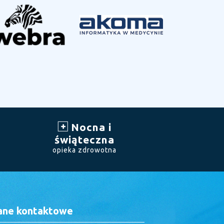
Nocna i
świąteczna
opieka zdrowotna
ane kontaktowe