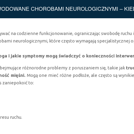
DOWANE CHOROBAMI NEUROLOGICZNYMI – KIEDY
ać na codzienne funkcjonowanie, ograniczając swobodę ruchu i o
bami neurologicznymi, które często wymagają specjalistycznej o
oga i jakie symptomy mogą świadczyć o konieczności interwen
obejmujące różnorodne problemy z poruszaniem się, takie jak
tru
ność mięśni.
Mogą one mieć różne podłoże, ale często są wynik
 zaniepokoić to:
resu ruchu.