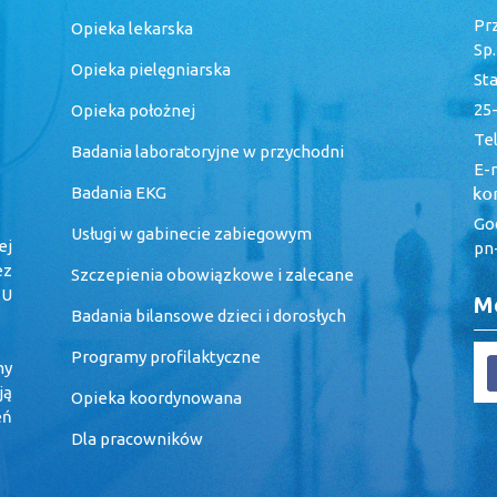
Pr
Opieka lekarska
Sp
Opieka pielęgniarska
St
25-
Opieka położnej
Tel
Badania laboratoryjne w przychodni
E-m
Badania EKG
God
Usługi w gabinecie zabiegowym
ej
pn-
ez
Szczepienia obowiązkowe i zalecane
 U
Me
Badania bilansowe dzieci i dorosłych
Programy profilaktyczne
my
ją
Opieka koordynowana
eń
Dla pracowników