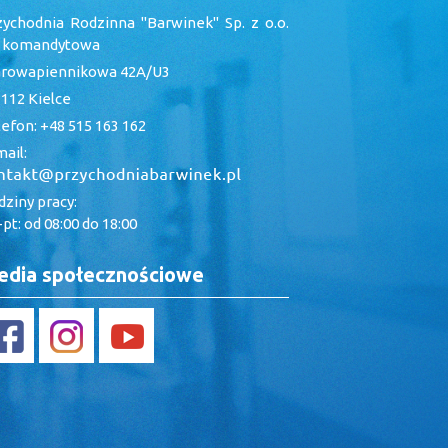
zychodnia Rodzinna "Barwinek" Sp. z o.o.
. komandytowa
arowapiennikowa 42A/U3
112 Kielce
efon: +48 515 163 162
ail:
ziny pracy:
pt: od 08:00 do 18:00
dia społecznościowe