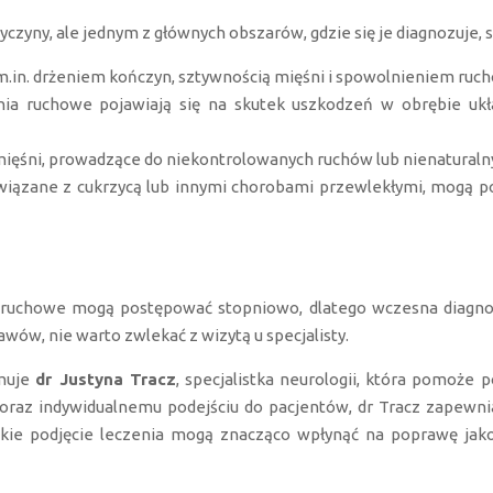
zyny, ale jednym z głównych obszarów, gdzie się je diagnozuje, 
 m.in. drżeniem kończyn, sztywnością mięśni i spowolnieniem ruc
ia ruchowe pojawiają się na skutek uszkodzeń w obrębie u
ęśni, prowadzące do niekontrolowanych ruchów lub nienaturalny
wiązane z cukrzycą lub innymi chorobami przewlekłymi, mogą p
 ruchowe mogą postępować stopniowo, dlatego wczesna diagnoza
wów, nie warto zwlekać z wizytą u specjalisty.
jmuje
dr Justyna Tracz
, specjalistka neurologii, która pomoże 
 oraz indywidualnemu podejściu do pacjentów, dr Tracz zapew
kie podjęcie leczenia mogą znacząco wpłynąć na poprawę jakoś