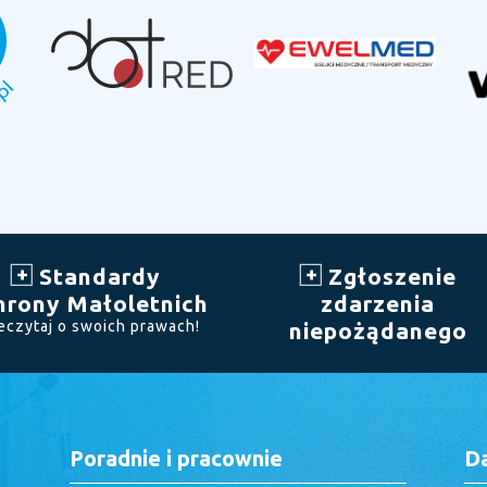
Standardy
Zgłoszenie
hrony Małoletnich
zdarzenia
eczytaj o swoich prawach!
niepożądanego
Poradnie i pracownie
D