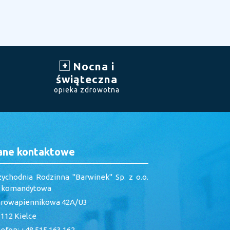
Nocna i
świąteczna
opieka zdrowotna
ane kontaktowe
zychodnia Rodzinna "Barwinek" Sp. z o.o.
. komandytowa
arowapiennikowa 42A/U3
112 Kielce
efon: +48 515 163 162