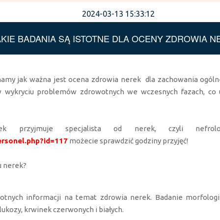
2024-03-13 15:33:12
AKIE BADANIA SĄ ISTOTNE DLA OCENY ZDROWIA N
amy jak ważna jest ocena zdrowia nerek dla zachowania ogólne
 wykryciu problemów zdrowotnych we wczesnych fazach, co 
ek przyjmuje specjalista od nerek, czyli nefro
rsonel.php?id=117
możecie sprawdzić godziny przyjęć!
u nerek?
otnych informacji na temat zdrowia nerek. Badanie morfologi
glukozy, krwinek czerwonych i białych.