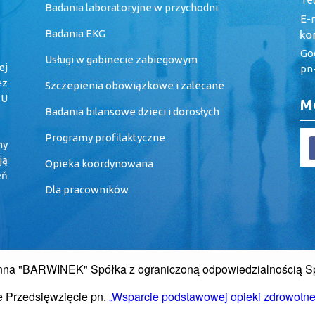
Badania laboratoryjne w przychodni
E-m
Badania EKG
God
Usługi w gabinecie zabiegowym
ej
pn-
ez
Szczepienia obowiązkowe i zalecane
 U
Me
Badania bilansowe dzieci i dorosłych
Programy profilaktyczne
my
ją
Opieka koordynowana
eń
Dla pracowników
nna "BARWINEK" Spółka z ograniczoną odpowiedzialnością 
je Przedsięwzięcie pn.
„Wsparcie podstawowej opieki zdrowotne