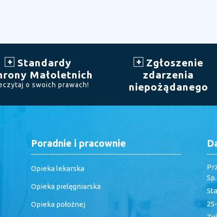
Standardy
Zgłoszenie
hrony Małoletnich
zdarzenia
eczytaj o swoich prawach!
niepożądanego
Poradnie i pracownie
D
Pr
Opieka lekarska
Sp
Opieka pielęgniarska
St
25-
Opieka położnej
Tel