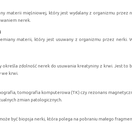
ny materii mięśniowej, który jest wydalany z organizmu przez 
owaniem nerek.
i
emiany materii, który jest usuwany z organizmu przez nerki.
ry określa zdolność nerek do usuwania kreatyniny z krwi. Jest to
 we krwi.
onografia, tomografia komputerowa (TK) czy rezonans magnetyczny
tualnych zmian patologicznych.
że być biopsja nerki, która polega na pobraniu małego fragmentu