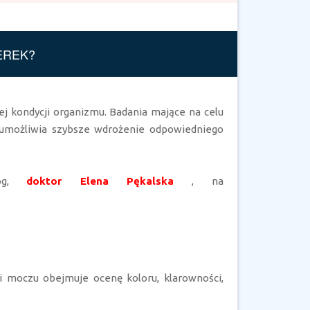
EREK?
j kondycji organizmu. Badania mające na celu
umożliwia szybsze wdrożenie odpowiedniego
log,
doktor Elena Pękalska
, na
i moczu obejmuje ocenę koloru, klarowności,