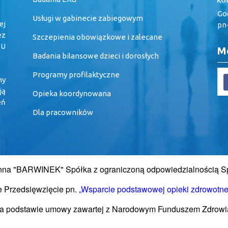
God
Usługi w gabinecie zabiegowym
ej
pn-
ez
Szczepienia obowiązkowe i zalecane
 U
Me
Badania bilansowe dzieci i dorosłych
Programy profilaktyczne
my
ją
Opieka koordynowana
eń
Dla pracowników
nna "BARWINEK" Spółka z ograniczoną odpowiedzialnością 
je Przedsięwzięcie pn.
„Wsparcie podstawowej opieki zdrowotne
a podstawie umowy zawartej z Narodowym Funduszem Zdrowi