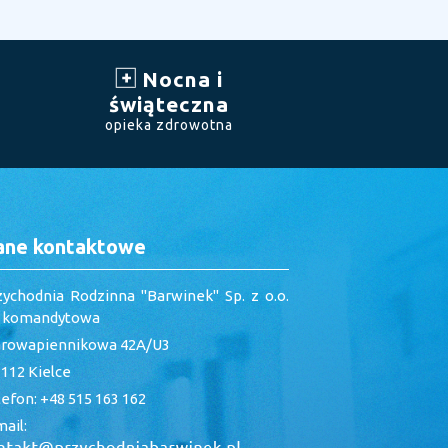
Nocna i
świąteczna
opieka zdrowotna
ane kontaktowe
zychodnia Rodzinna "Barwinek" Sp. z o.o.
. komandytowa
arowapiennikowa 42A/U3
112 Kielce
efon: +48 515 163 162
ail: