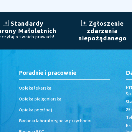
Standardy
Zgłoszenie
hrony Małoletnich
zdarzenia
eczytaj o swoich prawach!
niepożądanego
Poradnie i pracownie
D
Pr
Opieka lekarska
Sp
Opieka pielęgniarska
St
25-
Opieka położnej
Tel
Badania laboratoryjne w przychodni
E-m
Badania EKG