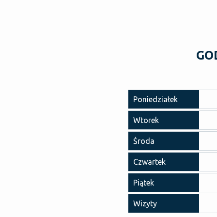
GO
Poniedziałek
Wtorek
Środa
Czwartek
Piątek
Wizyty